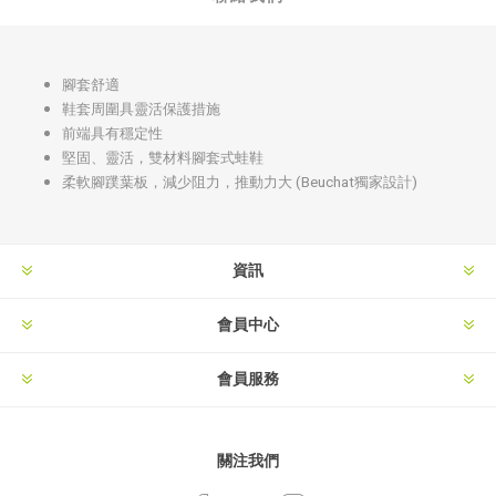
腳套舒適
鞋套周圍具靈活保護措施
前端具有穩定性
堅固、靈活，雙材料腳套式蛙鞋
柔軟腳蹼葉板，減少阻力，推動力大 (Beuchat獨家設計)
資訊
會員中心
會員服務
關注我們