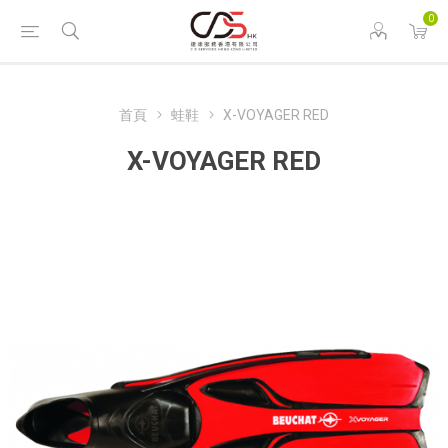
0
首頁
蛙鞋
X-VOYAGER RED
X-VOYAGER RED