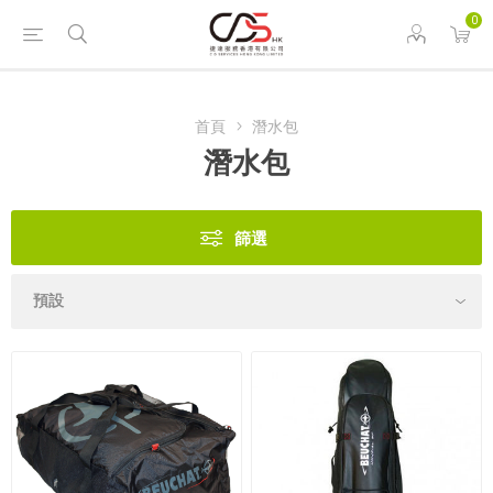
0
首頁
潛水包
潛水包
篩選