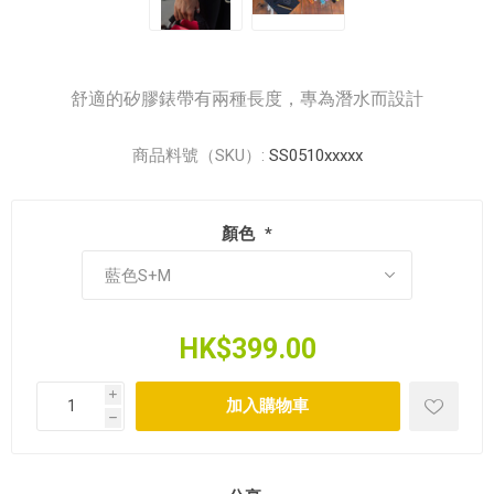
舒適的矽膠錶帶有兩種長度，專為潛水而設計
商品料號（SKU）:
SS0510xxxxx
顏色
*
HK$399.00
i
h