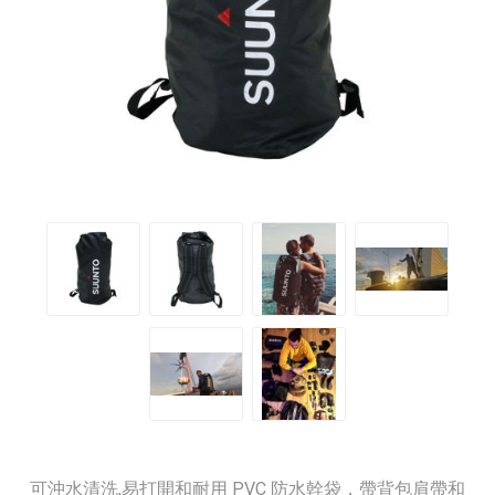
可沖水清洗,易打開和耐用 PVC 防水幹袋，帶背包肩帶和