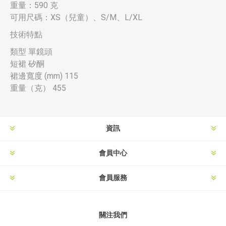
重量：590 克
可用尺碼：XS（兒童）、S/M、L/XL
技術特點
類型 單鏡頭
短裙 矽酮
裙邊寬度 (mm) 115
重量（克） 455
資訊
會員中心
會員服務
關注我們