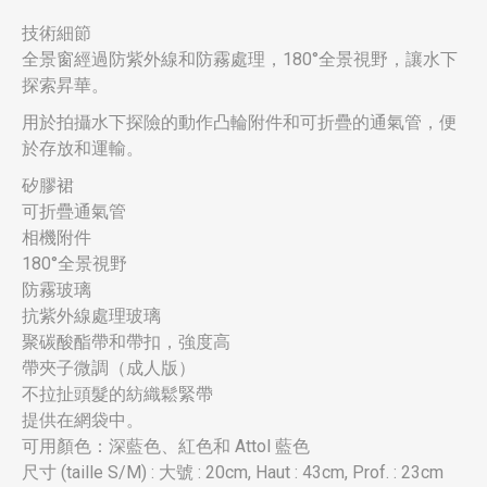
技術細節
全景窗經過防紫外線和防霧處理，180°全景視野，讓水下
探索昇華。
用於拍攝水下探險的動作凸輪附件和可折疊的通氣管，便
於存放和運輸。
矽膠裙
可折疊通氣管
相機附件
180°全景視野
防霧玻璃
抗紫外線處理玻璃
聚碳酸酯帶和帶扣，強度高
帶夾子微調（成人版）
不拉扯頭髮的紡織鬆緊帶
提供在網袋中。
可用顏色：深藍色、紅色和 Attol 藍色
尺寸 (taille S/M) : 大號 : 20cm, Haut : 43cm, Prof. : 23cm