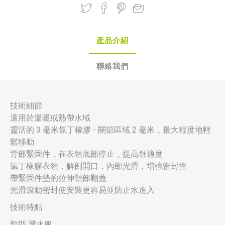
產品介紹
聯絡我們
技術細節
適用於溫暖或熱帶水域
靈活的 3 毫米氯丁橡膠 - 關節區域 2 毫米，最大程度地輕
鬆移動
背部緊固件，在衣領底部停止，提高舒適度
氯丁橡膠衣領，解剖開口，內部光滑，增強密封性
帶緊固件墊的拉伸頸部翻蓋
光滑滾動密封使安裝更容易並防止水進入
技術特點
類型 潛水服