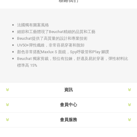
聯絡我們
法國獨有圖案風格
細節和工藝體現了Beuchat精細的品質和工藝
Beuchat提供了高質量的設計和專業技術
UV50+彈性纖維，非常容易穿著和脫卸
顏色非常搭配Maxlux S 面鏡，Spy呼吸管和Play 腳蹼
Beuchat 獨家剪裁，頸位有拉鍊，舒適及易於穿著，彈性材料比
標準高 15%
資訊
會員中心
會員服務