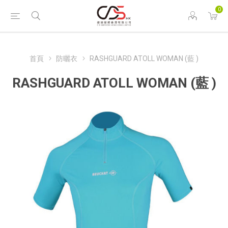
0
首頁
防曬衣
RASHGUARD ATOLL WOMAN (藍 )
RASHGUARD ATOLL WOMAN (藍 )