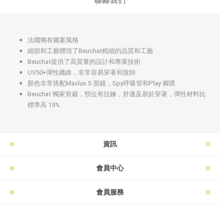
聯絡我們
法國獨有圖案風格
細節和工藝體現了Beuchat精細的品質和工藝
Beuchat提供了高質量的設計和專業技術
UV50+彈性纖維，非常容易穿著和脫卸
顏色非常搭配Maxlux S 面鏡，Spy呼吸管和Play 腳蹼
Beuchat 獨家剪裁，頸位有拉鍊，舒適及易於穿著，彈性材料比
標準高 15%
資訊
會員中心
會員服務