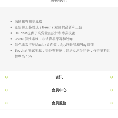
聯絡我們
法國獨有圖案風格
細節和工藝體現了Beuchat精細的品質和工藝
Beuchat提供了高質量的設計和專業技術
UV50+彈性纖維，非常容易穿著和脫卸
顏色非常搭配Maxlux S 面鏡，Spy呼吸管和Play 腳蹼
Beuchat 獨家剪裁，頸位有拉鍊，舒適及易於穿著，彈性材料比
標準高 15%
資訊
會員中心
會員服務