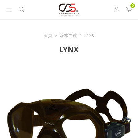
0
首頁
潛水面鏡
LYNX
LYNX