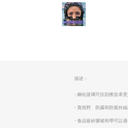
描述：
- 鋼化玻璃可抗刮擦並承
- 寬視野、防霧和防紫外
- 食品級矽膠裙和帶可以