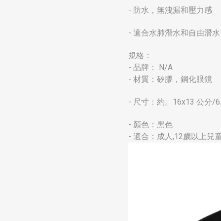
- 防水，無洩漏和壓力感
- 適合水肺潛水和自由潛水
規格：
- 品牌： N/A
- 材質：矽膠，鋼化眼鏡
- 尺寸：約。16x13 公分/6.
- 顏色：黑色
- 適合：成人,12歲以上兒