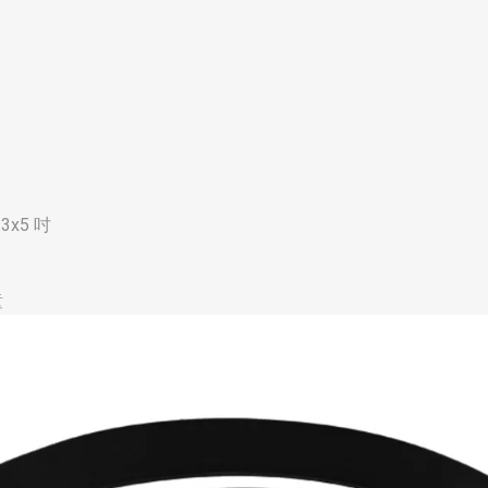
3x5 吋
童