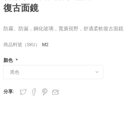
復古面鏡
防霧、防漏，鋼化玻璃，寬廣視野，舒適柔軟復古面鏡
商品料號（SKU）:
M2
顏色
*
分享: