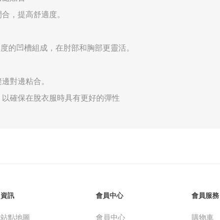
閉合，提高舒適度。
同厚度的凹槽組成，在肘部和胸部更靈活。
縫邊對邊粘合。
，以確保在脫衣服時具有更好的彈性
資訊
會員中心
會員服務
站點地圖
會員中心
購物車