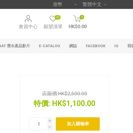
0
(0)
會員中心
願望清單
HK$0.00
HAT 潛水產品影片
E-CATALOG
網誌
FACEBOOK
IG
我
店面價:
HK$2,500.00
特價:
HK$1,100.00
i
h