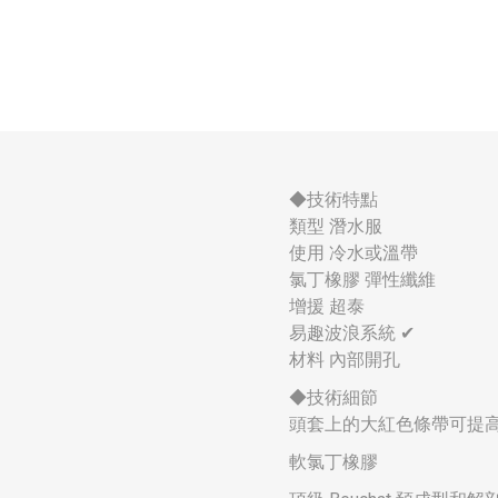
◆技術特點
類型 潛水服
使用 冷水或溫帶
氯丁橡膠 彈性纖維
增援 超泰
易趣波浪系統 ✔
材料 內部開孔
◆技術細節
頭套上的大紅色條帶可提
軟氯丁橡膠