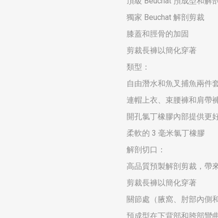
頂級 Beuchat 預成型和
獨家 Beuchat 解剖剪裁
膝蓋和脛骨的加固
剪裁長褲以簡化穿著
類型：
自由潛水和魚叉捕魚兩件
連帽上衣、束腰褲和肩帶
開孔氯丁橡膠內部提供更
柔軟的 3 毫米氯丁橡膠
解剖切口：
高品質預製解剖剪裁，帶來最
剪裁長褲以簡化穿著
關節處（腋窩、肘部內側
預成型在下背部和胯部彎