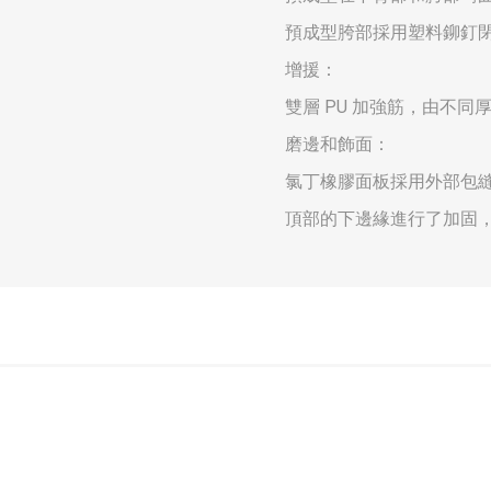
預成型胯部採用塑料鉚釘
增援：
雙層 PU 加強筋，由不
磨邊和飾面：
氯丁橡膠面板採用外部包
頂部的下邊緣進行了加固