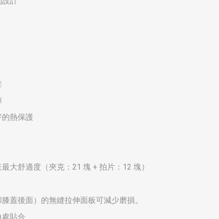
解剖設計
套
褲
好的熱保護
大舒適度（夾克：21 塊 + 拍片：12 塊）
和膝蓋後面）的無縫拉伸面板可減少磨損。
曲處貼合