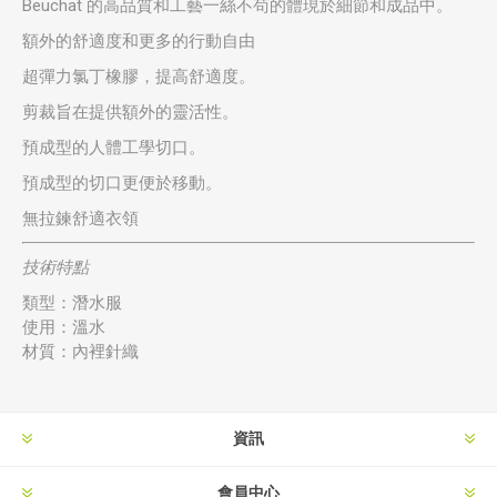
Beuchat 的高品質和工藝一絲不苟的體現於細節和成品中。
額外的舒適度和更多的行動自由
超彈力氯丁橡膠，提高舒適度。
剪裁旨在提供額外的靈活性。
預成型的人體工學切口。
預成型的切口更便於移動。
無拉鍊舒適衣領
技術特點
類型：潛水服
使用：溫水
材質：內裡針織
資訊
會員中心