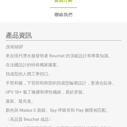
產品介紹
聯絡我們
產品資訊
技術細節
來自現代潛水服發明者 Beuchat 的頂級設計和專業知識。
在法國設計的特殊獨家圖案。
預成型的人體工學切口。
手臂和腿，下背部和胯部的預成型輪廓設計，更適合貼身。
UPV 50+ 氯丁橡膠和彈性纖維，易於穿脫。
最新、最先進。
顏色與 Maxlux S 面鏡、Spy 呼吸管和 Play 腳蹼相匹配。
〔高品質 Beuchat 成品〕